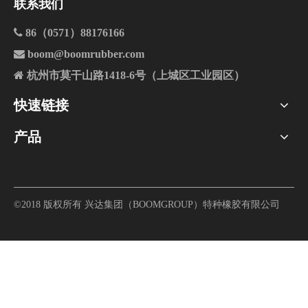
司项目的开工盛况。高大的打桩机启
联系我们
步。

86（0571）88176166
安徽博门汽车零配件有限公司项

boom@boomrubber.com
与太平路交叉口的东北侧，属于宁国

杭州市莫干山路1418-6号（上城区工业园区）
铸件）之一的汽车零部件，是《宁国核
发展重点。
快速链接
产品
©2018 版权所有 兴达集团（BOOMGROUP）特种橡胶有限公司