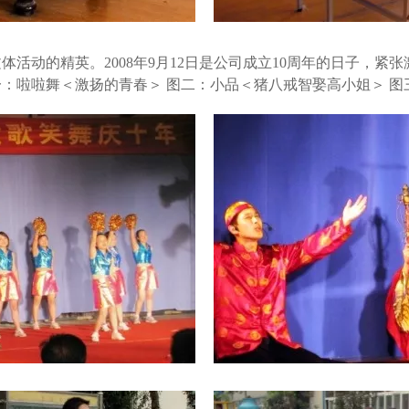
活动的精英。2008年9月12日是公司成立10周年的日子，
：啦啦舞＜激扬的青春＞ 图二：小品＜猪八戒智娶高小姐＞ 图