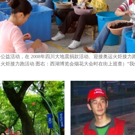
公益活动，在 2008年四川大地震捐款活动、迎接奥运火炬接
火炬接力跑活动 图右：西湖博览会烟花大会时在街上巡查）“