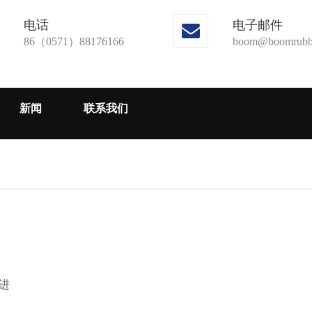
电话
电子邮件

86（0571）88176166
boom@boomrubb
新闻
联系我们
进